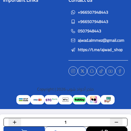
+966507948443
+966507948443
0507948443
ajwad.almmez@gmail.com
https://t.me/ajwad_shop
متجر أجواد شوب
Copyright | 2026