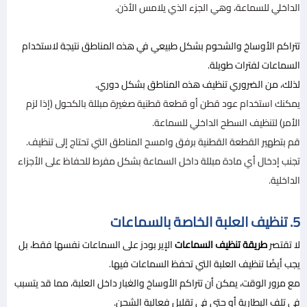
الداخلي للسماعة، وهي الجزء الذي يلامس الأذن.
تتراكم الأوساخ والشحوم بشكل طبيعي في هذه المناطق نتيجة لاستخدام
السماعات لفترات طويلة.
لذلك، من الضروري تنظيف هذه المناطق بشكل دوري.
يمكنك استخدام عود قطن أو قطعة قطنية صغيرة مبللة بالكحول (إذا لزم
الأمر) لتنظيف السطح الداخلي للسماعة.
قم بتطهير القطعة القطنية برفق وامسح المناطق التي تحتاج إلى تنظيف.
تجنب إدخال أي مادة مبللة داخل السماعة بشكل مفرط للحفاظ على الأجزاء
الداخلية.
5. تنظيف العلبة الخاصة بالسماعات
لا تقتصر
طريقة تنظيف السماعات
الإير بودز على السماعات نفسها فقط، بل
يجب أيضًا تنظيف العلبة التي تحفظ السماعات فيها.
مع مرور الوقت، يمكن أن تتراكم الأوساخ والغبار داخل العلبة، مما قد يتسبب
في تلف البطارية أو حتى في تقليل فعالية الشحن.