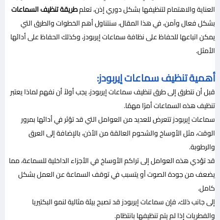
العناية والاهتمام لتنظيفها بشكل دوري إذن، تعلم
طريقة تنظيف السماعات
بشكل فعال وآمن، في هذا المقال، سنتناول أهم الخطوات والطرق التي
يمكن اتباعها للحفاظ على نظافة سماعات إيربودز، وكذلك الحفاظ على أدائها
الأمثل.
أهمية تنظيف سماعات إيربودز:
قبل أن نتطرق إلى طرق تنظيف سماعات إيربودز، يجب أولاً أن نفهم لماذا يعتبر
تنظيف هذه السماعات أمرًا مهمًا.
سماعات إيربودز تتعرض للعديد من العوامل التي قد تؤثر في أدائها بمرور
الوقت، مثل الأوساخ والشحوم العالقة من الأذن، بالإضافة إلى العرق
والرطوبة.
قد تؤدي هذه العوامل إلى تراكم الأوساخ في الأجزاء الداخلية للسماعة، مما
يضعف من جودة الصوت أو يتسبب في توقف السماعة عن العمل بشكل
كامل.
إلى جانب ذلك، فإن سماعات إيربودز قد تصبح بيئة مثالية لنمو البكتيريا
والفطريات إذا لم يتم تنظيفها بانتظام.