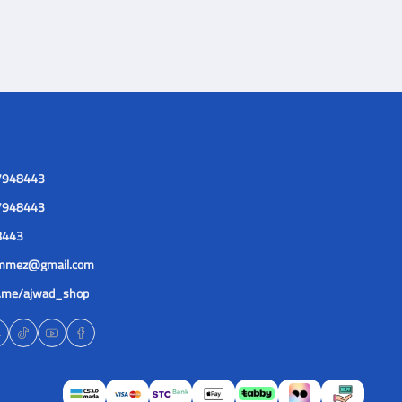
7948443
7948443
8443
lmmez@gmail.com
t.me/ajwad_shop