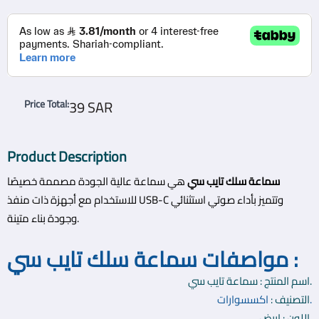
توفر السماعة جودة صوت استثنائية وتجربة استماع غامرة
للموسيقى والصوتيات.
تتميز بمكبرات صوت عالية الأداء وتقنية تقليل الضوضاء لتوفير
تفاصيل صوتية واضحة.
تدعم تشغيل الصوت عالي الدقة للاستمتاع بتجربة صوتية غامرة
39 SAR
Price Total
:
وواقعية.
تحتوي على أجهزة استشعار مدمجة للكشف عن الضوضاء
Product Description
الخارجية وتعزيز جودة المكالمات الصوتية.
سماعة سلك تايب سي
هي سماعة عالية الجودة مصممة خصيصًا
تتميز بتصميم أنيق ومريح يضمن راحة الاستخدام لفترات طويلة
للاستخدام مع أجهزة ذات منفذ USB-C وتتميز بأداء صوتي استثنائي
دون إحساس بالتعب.
وجودة بناء متينة.
تأتي مع مجموعة متنوعة من أطراف الأذن لضمان ملاءمة
مواصفات سماعة سلك تايب سي :
مريحة وقابلة للتخصيص لكل فرد.
اسم المنتج : سماعة تايب سي.
تتميز بميكروفون مدمج لإجراء المكالمات الهاتفية بوضوح
.
التصنيف :
اكسسوارات
وسهولة.
اللون : ابيض.