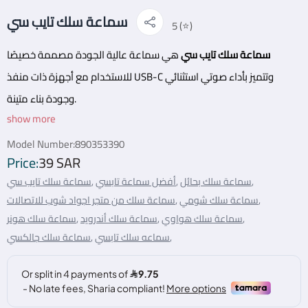
سماعة سلك تايب سي
5 (⭐)
سماعة سلك تايب سي
هي سماعة عالية الجودة مصممة خصيصًا
للاستخدام مع أجهزة ذات منفذ USB-C وتتميز بأداء صوتي استثنائي
وجودة بناء متينة.
show more
مواصفات سماعة سلك تايب سي :
Model Number:
890353390
Price:
39 SAR
اسم المنتج : سماعة تايب سي.
سماعة سلك بحائل,
أفضل سماعة تابسي,
سماعة سلك تايب سي,
.
التصنيف :
اكسسوارات
سماعة سلك شومي,
سماعة سلك من متجر اجواد شوب للاتصالات,
اللون : ابيض.
سماعة سلك هواوي,
سماعة سلك أندرويد,
سماعة سلك هونر,
سماعه سلك تابسي,
سماعة سلك جالكسي,
مميزات سماعة تايب سي :
تم تصميم السماعة للتوافق مع منافذ USB-C الموجودة في
العديد من الأجهزة الحديثة.