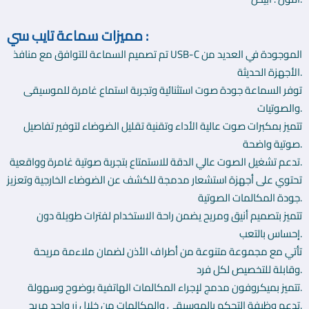
تدعم وظيفة التحكم بالموسيقى والمكالمات من خلال زر واحد
مريح.
مميزات سماعة تايب سي :
تم تصميم السماعة للتوافق مع منافذ USB-C الموجودة في العديد من
تتمتع بكابل متين ومقاوم للتشابك يضمن سهولة التخزين
الأجهزة الحديثة.
والاستخدام المريح.
توفر السماعة جودة صوت استثنائية وتجربة استماع غامرة للموسيقى
والصوتيات.
تتميز بمكبرات صوت عالية الأداء وتقنية تقليل الضوضاء لتوفير تفاصيل
صوتية واضحة.
تدعم تشغيل الصوت عالي الدقة للاستمتاع بتجربة صوتية غامرة وواقعية.
تحتوي على أجهزة استشعار مدمجة للكشف عن الضوضاء الخارجية وتعزيز
جودة المكالمات الصوتية.
تتميز بتصميم أنيق ومريح يضمن راحة الاستخدام لفترات طويلة دون
إحساس بالتعب.
تأتي مع مجموعة متنوعة من أطراف الأذن لضمان ملاءمة مريحة
وقابلة للتخصيص لكل فرد.
تتميز بميكروفون مدمج لإجراء المكالمات الهاتفية بوضوح وسهولة.
تدعم وظيفة التحكم بالموسيقى والمكالمات من خلال زر واحد مريح.