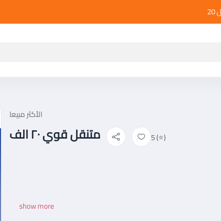
تخفيضات تصل ال 20%
الأكثر مبيعا
متنقل قوي ٢٠ الف
5 (⭐)
show more